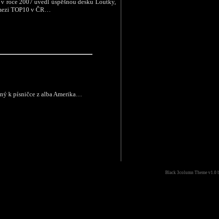
 v roce 2007 uvedl úspěšnou desku Loutky,
a mezi TOP10 v ČR…
ný k písničce z alba Amerika…
Black 3column Theme v1.0 