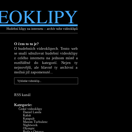
EOKLIPY
Hudební klipy na internetu – archív tube videoklipů
O čem to tu je?
O hudebních videoklipech. Tento web
se snaží sdružovat hudební videoklipy
z celého internetu na jednom místě a
roztříděné do kategorií. Nejen ty
nejnovější, ale hlavně ty archivní a
možná již zapomenuté...
RSS kanál
Kategorie:
České videoklipy
Daniel Landa
Kabát
Katapult
Maxim Turbulenc
Nightwork
Olympic
Ruda z Ostravy