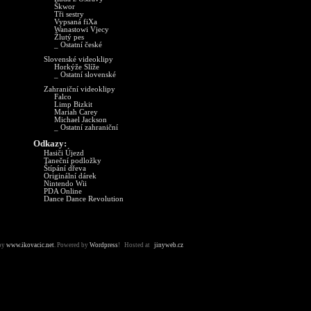
Škwor
Tři sestry
Vypsaná fiXa
Wanastowi Vjecy
Žlutý pes
_ Ostatní české
Slovenské videoklipy
Horkýže Slíže
_ Ostatní slovenské
Zahraniční videoklipy
Falco
Limp Bizkit
Mariah Carey
Michael Jackson
_ Ostatní zahraniční
Odkazy:
Hasiči Újezd
Taneční podložky
Štípání dřeva
Originální dárek
Nintendo Wii
PDA Online
Dance Dance Revolution
by
www.ikovacic.net
. Powered by
Wordpress
! Hosted at
jinyweb.cz