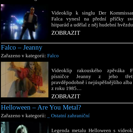
Videoklip k singlu Der Kommissar
Falca vynesl na přední příčky sv
hitparád a udělal z něj hudební hvěz
ZOBRAZIT
Falco – Jeanny
Zařazeno v kategorii:
Falco
Videoklip rakouského zpěváka F
písničce Jeanny z jeho tře
pravděpodobně i nejúspěšnějšího alb
z roku 1985…
ZOBRAZIT
Helloween – Are You Metal?
Zařazeno v kategorii:
_ Ostatní zahraniční
Legenda metalu Helloween s videok