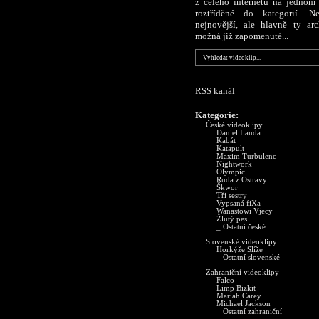
z celého internetu na jednom 
roztříděné do kategorií. N
nejnovější, ale hlavně ty arc
možná již zapomenuté...
RSS kanál
Kategorie:
České videoklipy
Daniel Landa
Kabát
Katapult
Maxim Turbulenc
Nightwork
Olympic
Ruda z Ostravy
Škwor
Tři sestry
Vypsaná fiXa
Wanastowi Vjecy
Žlutý pes
_ Ostatní české
Slovenské videoklipy
Horkýže Slíže
_ Ostatní slovenské
Zahraniční videoklipy
Falco
Limp Bizkit
Mariah Carey
Michael Jackson
_ Ostatní zahraniční