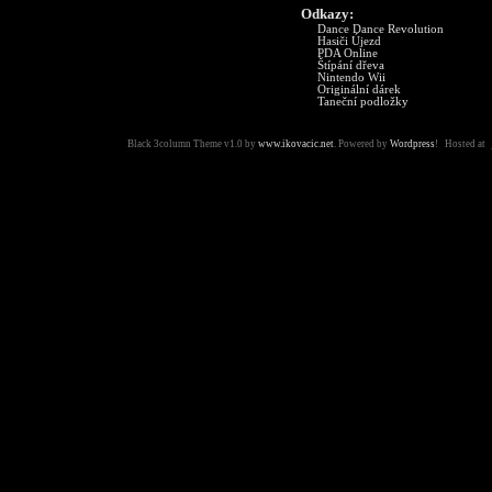
Odkazy:
Dance Dance Revolution
Hasiči Újezd
PDA Online
Štípání dřeva
Nintendo Wii
Originální dárek
Taneční podložky
Black 3column Theme v1.0 by
www.ikovacic.net
. Powered by
Wordpress
! Hosted at