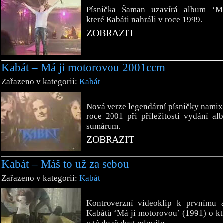
Písnička Šaman uzavírá album ‘M
které Kabáti nahráli v roce 1999.
ZOBRAZIT
Kabát – Má ji motorovou 2001ccm
Zařazeno v kategorii:
Kabát
Nová verze legendární písničky nami
roce 2001 při příležitosti vydání a
sumárum.
ZOBRAZIT
Kabát – Máš to už za sebou
Zařazeno v kategorii:
Kabát
Kontroverzní videoklip k prvnímu 
Kabátů ‘Má ji motorovou’ (1991) o k
v té době dost mluvilo.