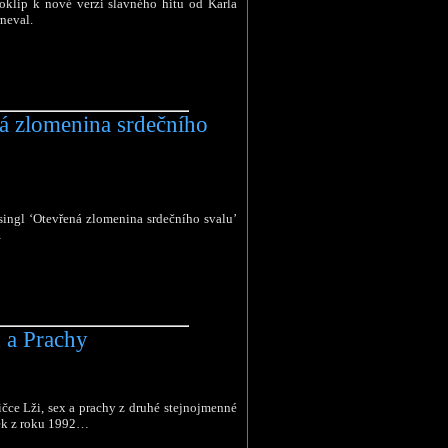
klip k nové verzi slavného hitu od Karla
neval.
á zlomenina srdečního
singl ‘Otevřená zlomenina srdečního svalu’
…
 a Prachy
ičce Lži, sex a prachy z druhé stejnojmenné
ek z roku 1992…