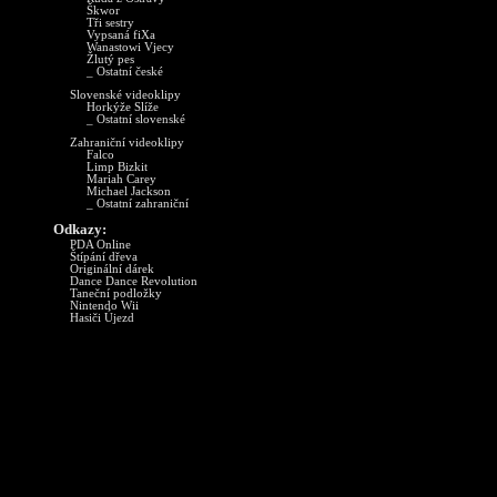
Škwor
Tři sestry
Vypsaná fiXa
Wanastowi Vjecy
Žlutý pes
_ Ostatní české
Slovenské videoklipy
Horkýže Slíže
_ Ostatní slovenské
Zahraniční videoklipy
Falco
Limp Bizkit
Mariah Carey
Michael Jackson
_ Ostatní zahraniční
Odkazy:
PDA Online
Štípání dřeva
Originální dárek
Dance Dance Revolution
Taneční podložky
Nintendo Wii
Hasiči Újezd