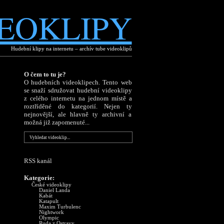
EOKLIPY
Hudební klipy na internetu – archív tube videoklipů
O čem to tu je?
O hudebních videoklipech. Tento web
se snaží sdružovat hudební videoklipy
z celého internetu na jednom místě a
roztříděné do kategorií. Nejen ty
nejnovější, ale hlavně ty archivní a
možná již zapomenuté...
RSS kanál
Kategorie:
České videoklipy
Daniel Landa
Kabát
Katapult
Maxim Turbulenc
Nightwork
Olympic
Ruda z Ostravy