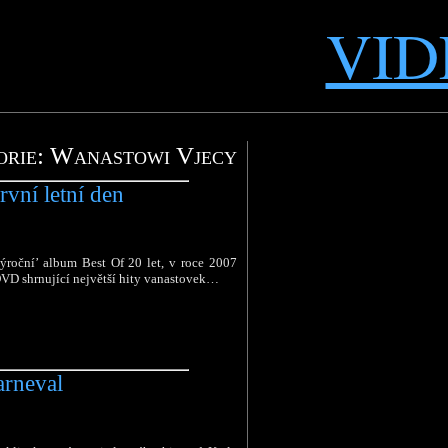
VID
orie: Wanastowi Vjecy
vní letní den
‘výroční’ album Best Of 20 let, v roce 2007
VD shrnující největší hity vanastovek…
rneval