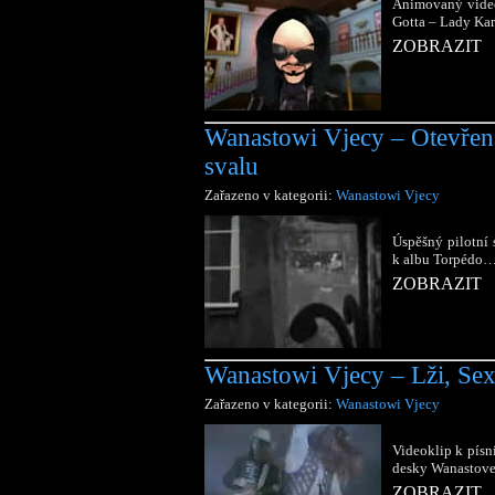
Animovaný video
Gotta – Lady Kar
ZOBRAZIT
Wanastowi Vjecy – Otevřen
svalu
Zařazeno v kategorii:
Wanastowi Vjecy
Úspěšný pilotní 
k albu Torpédo
ZOBRAZIT
Wanastowi Vjecy – Lži, Sex
Zařazeno v kategorii:
Wanastowi Vjecy
Videoklip k písn
desky Wanastov
ZOBRAZIT