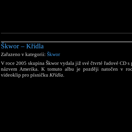
Škwor – Křídla
Zařazeno v kategorii:
Škwor
V roce 2005 skupina Škwor vydala již své čtvrté řadové CD s
názvem Amerika. K tomuto albu je později natočen v ro
videoklip pro písničku
Křídla
.