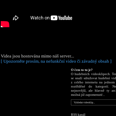
Videa jsou hostována mimo náš server...
[ Upozorněte prosím, na nefunkční video či závadný obsah ]
O čem to tu je?
O hudebních videoklipech. Te
se snaží sdružovat hudební vi
z celého internetu na jednom 
roztříděné do kategorií. N
nejnovější, ale hlavně ty arc
možná již zapomenuté...
RSS kanál