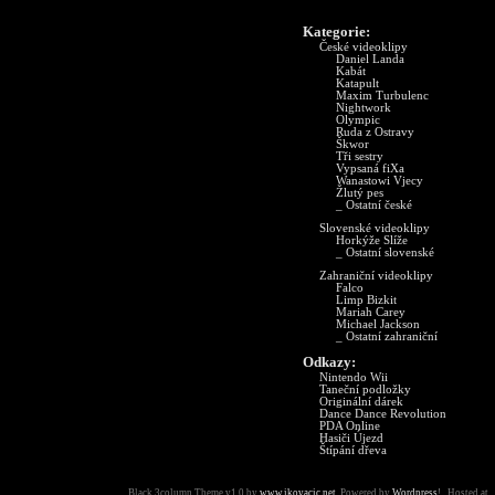
Kategorie:
České videoklipy
Daniel Landa
Kabát
Katapult
Maxim Turbulenc
Nightwork
Olympic
Ruda z Ostravy
Škwor
Tři sestry
Vypsaná fiXa
Wanastowi Vjecy
Žlutý pes
_ Ostatní české
Slovenské videoklipy
Horkýže Slíže
_ Ostatní slovenské
Zahraniční videoklipy
Falco
Limp Bizkit
Mariah Carey
Michael Jackson
_ Ostatní zahraniční
Odkazy:
Nintendo Wii
Taneční podložky
Originální dárek
Dance Dance Revolution
PDA Online
Hasiči Újezd
Štípání dřeva
Black 3column Theme v1.0 by
www.ikovacic.net
. Powered by
Wordpress
! Hosted at