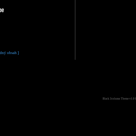
dný obsah ]
Black 3column Theme v1.0 