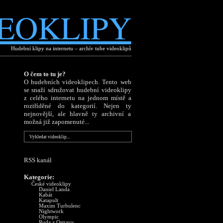
EOKLIPY
Hudební klipy na internetu – archív tube videoklipů
O čem to tu je?
O hudebních videoklipech. Tento web
se snaží sdružovat hudební videoklipy
z celého internetu na jednom místě a
roztříděné do kategorií. Nejen ty
nejnovější, ale hlavně ty archivní a
možná již zapomenuté...
RSS kanál
Kategorie:
České videoklipy
Daniel Landa
Kabát
Katapult
Maxim Turbulenc
Nightwork
Olympic
Ruda z Ostravy