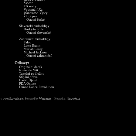
Škwor
Tři sestry
Vypsaná fiXa
Wanastowi Vjecy
Žlutý pes
_ Ostatní české
Slovenské videoklipy
Horkýže Slíže
_ Ostatní slovenské
Zahraniční videoklipy
Falco
Limp Bizkit
Mariah Carey
Michael Jackson
_ Ostatní zahraniční
Odkazy:
Originální dárek
Nintendo Wii
Taneční podložky
Štípání dřeva
Hasiči Újezd
PDA Online
Dance Dance Revolution
by
www.ikovacic.net
. Powered by
Wordpress
! Hosted at
jinyweb.cz