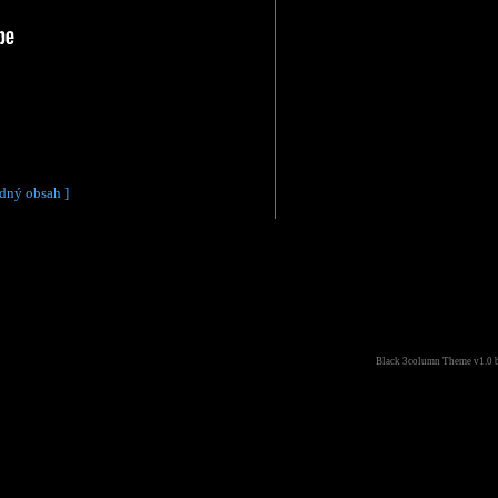
dný obsah ]
Black 3column Theme v1.0 