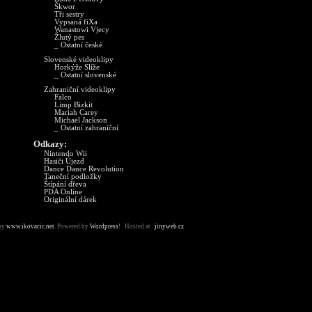
Škwor
Tři sestry
Vypsaná fiXa
Wanastowi Vjecy
Žlutý pes
_ Ostatní české
Slovenské videoklipy
Horkýže Slíže
_ Ostatní slovenské
Zahraniční videoklipy
Falco
Limp Bizkit
Mariah Carey
Michael Jackson
_ Ostatní zahraniční
Odkazy:
Nintendo Wii
Hasiči Újezd
Dance Dance Revolution
Taneční podložky
Štípání dřeva
PDA Online
Originální dárek
by
www.ikovacic.net
. Powered by
Wordpress
! Hosted at
jinyweb.cz