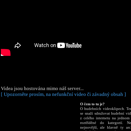
Videa jsou hostována mimo náš server...
[ Upozorněte prosím, na nefunkční video či závadný obsah ]
O čem to tu je?
O hudebních videoklipech. Te
se snaží sdružovat hudební vi
z celého internetu na jednom 
roztříděné do kategorií. N
nejnovější, ale hlavně ty arc