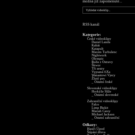
možná již zapomenuté...
RSS kanál
Kategorie:
České videoklipy
Daniel Landa
Kabát
Katapult
Maxim Turbulenc
Nightwork
Olympic
Ruda z Ostravy
Škwor
Tři sestry
Vypsaná fiXa
Wanastowi Vjecy
Žlutý pes
_ Ostatní české
Slovenské videoklipy
Horkýže Slíže
_ Ostatní slovenské
Zahraniční videoklipy
Falco
Limp Bizkit
Mariah Carey
Michael Jackson
_ Ostatní zahraniční
Odkazy:
Hasiči Újezd
Štípání dřeva