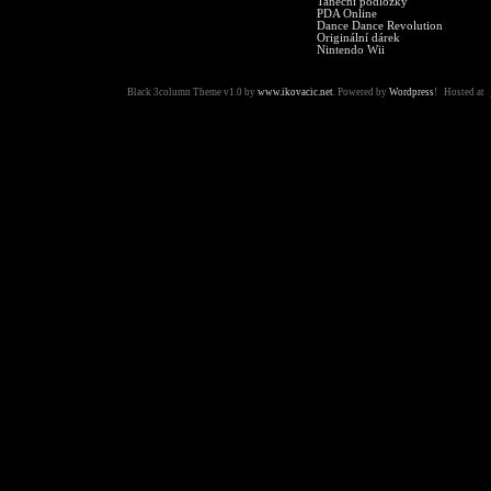
Taneční podložky
PDA Online
Dance Dance Revolution
Originální dárek
Nintendo Wii
Black 3column Theme v1.0 by
www.ikovacic.net
. Powered by
Wordpress
! Hosted at