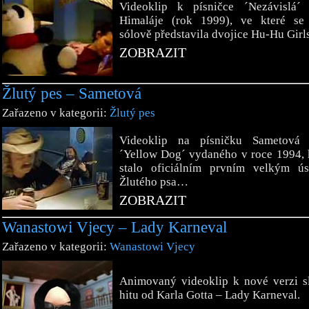
Videoklip k písničce ´Nezávislá´
Himaláje (rok 1999), ve které se
sólově představila dvojice Hu-Hu Girls
ZOBRAZIT
Žlutý pes – Sametová
Zařazeno v kategorii:
Žlutý pes
Videoklip na písničku Sametová
´Yellow Dog´ vydaného v roce 1994, 
stalo oficiálním prvním velkým ú
Žlutého psa…
ZOBRAZIT
Wanastowi Vjecy – Lady Karneval
Zařazeno v kategorii:
Wanastowi Vjecy
Animovaný videoklip k nové verzi s
hitu od Karla Gotta – Lady Karneval.